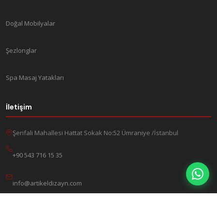
Doğal Mobilyalar
Şezlonglar
Spa Masaj Yatakları
İletişim
Şerifali Mahallesi Hattat Sokak No:52 Ümraniye /İstanbul
+90 543 716 15 35
info@artikeldizayn.com