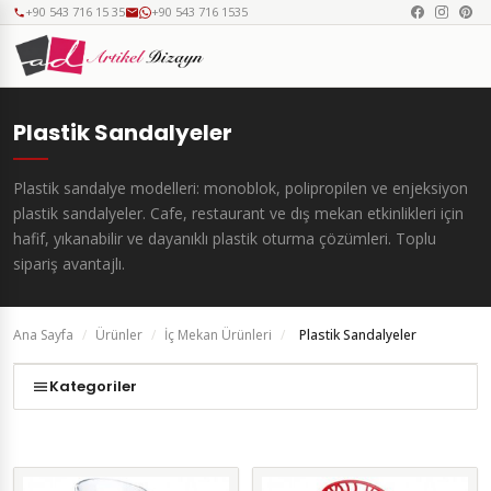
+90 543 716 15 35
+90 543 716 1535
Plastik Sandalyeler
Plastik sandalye modelleri: monoblok, polipropilen ve enjeksiyon
plastik sandalyeler. Cafe, restaurant ve dış mekan etkinlikleri için
hafif, yıkanabilir ve dayanıklı plastik oturma çözümleri. Toplu
sipariş avantajlı.
Ana Sayfa
/
Ürünler
/
İç Mekan Ürünleri
/
Plastik Sandalyeler
Kategoriler