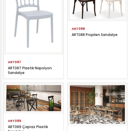
ART088
ART088 Propilen Sandalye
ART087
ART087 Plastik Napolyon
Sandalye
ART089
ART089 Çapraz Plastik