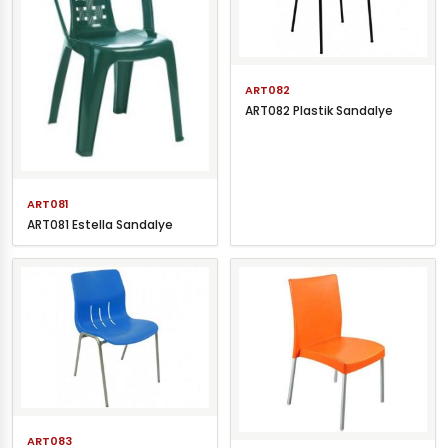
ART082
ART082 Plastik Sandalye
ART081
ART081 Estella Sandalye
ART083