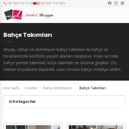
+90 543 716 15 35
+90 543 716 1535
Bahçe Takımları
Ahşap, rattan ve alüminyum bahçe takımları ile bahçe ve
teraslarınızda konforlu yaşam alanları oluşturun. İroko ve teak
bahçe yemek takımları, köşe takımları ve oturma grupları. Dış
mekan koşullarına dayanıklı, uzun ömürlü bahçe mobilya setleri.
Ana Sayfa
/
Ürünler
/
Bahçe Mobilyaları
/
Bahçe Takımları
Kategoriler