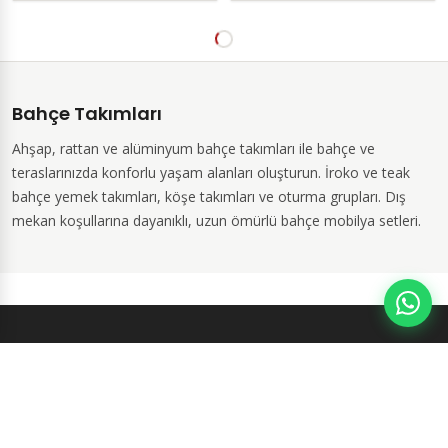
Bahçe Takımları
Ahşap, rattan ve alüminyum bahçe takımları ile bahçe ve
teraslarınızda konforlu yaşam alanları oluşturun. İroko ve teak
bahçe yemek takımları, köşe takımları ve oturma grupları. Dış
mekan koşullarına dayanıklı, uzun ömürlü bahçe mobilya setleri.
1999'dan bu yana cafe, otel, restaurant ve bahçe mobilyaları üretimi
yapan Artikel Dizayn, kaliteli işçilik ve uygun fiyat anlayışıyla hizmet