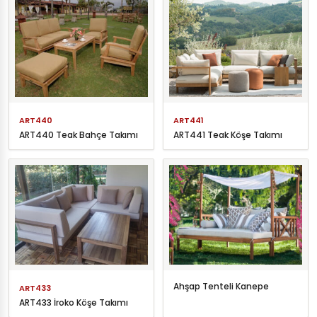
ART440
ART441
ART440 Teak Bahçe Takımı
ART441 Teak Köşe Takımı
Ahşap Tenteli Kanepe
ART433
ART433 İroko Köşe Takımı