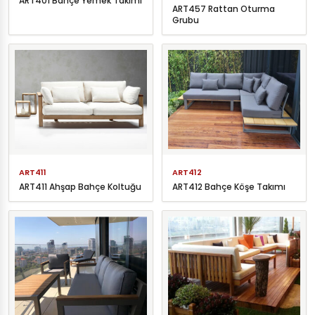
ART401 Bahçe Yemek Takımı
ART457 Rattan Oturma
Grubu
ART411
ART412
ART411 Ahşap Bahçe Koltuğu
ART412 Bahçe Köşe Takımı