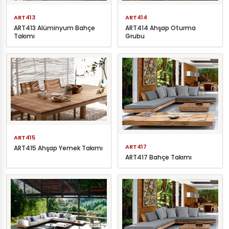
ART413
ART414
ART413 Alüminyum Bahçe
ART414 Ahşap Oturma
Takımı
Grubu
ART415
ART417
ART415 Ahşap Yemek Takımı
ART417 Bahçe Takımı