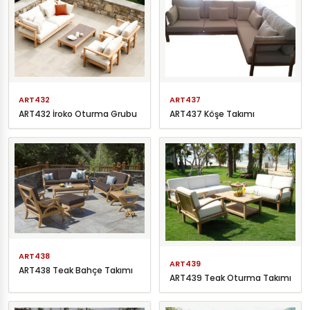
ART432
ART437
ART432 İroko Oturma Grubu
ART437 Köşe Takımı
ART438
ART439
ART438 Teak Bahçe Takımı
ART439 Teak Oturma Takımı