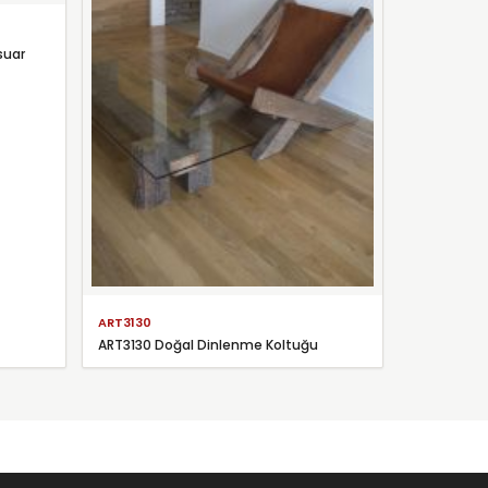
suar
ART3130
ART3130 Doğal Dinlenme Koltuğu