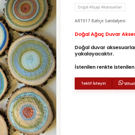
Doğal Ahşap Aksesuarları
ART017 Bahçe Sandalyesi
Doğal Ağaç Duvar Akse
Doğal duvar aksesuarları
yakalayacaktır.
İstenilen renkte istenilen
Teklif İsteyin
Whats