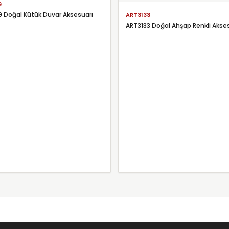
9
 Doğal Kütük Duvar Aksesuarı
ART3133
ART3133 Doğal Ahşap Renkli Akse