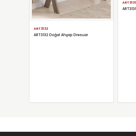
ART313
ART3139
ART3132
ART3132 Doğal Ahşap Dresuar