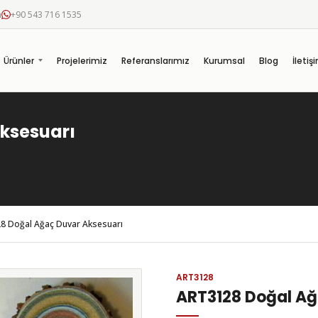
m
+90 543 716 1535
Ürünler
Projelerimiz
Referanslarımız
Kurumsal
Blog
İletiş
ksesuarı
8 Doğal Ağaç Duvar Aksesuarı
ART3128
ART3128 Doğal Ağ