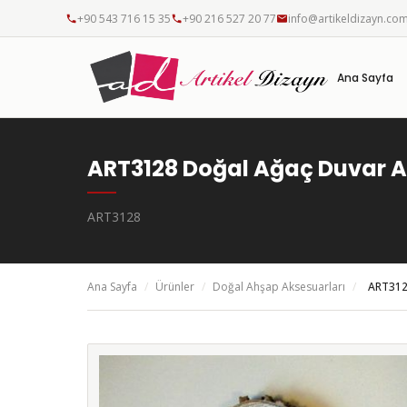
+90 543 716 15 35
+90 216 527 20 77
info@artikeldizayn.co
Ana Sayfa
ART3128 Doğal Ağaç Duvar A
ART3128
Ana Sayfa
/
Ürünler
/
Doğal Ahşap Aksesuarları
/
ART312