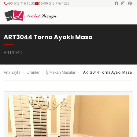
+90 543 716 15 35
+90 543 716 1535
ART3044 Torna Ayaklı Masa
ART3044
Ana Sayfa
/
Ürünler
/
İç Mekan Masalar
/
ART3044 Torna Ayaklı Masa