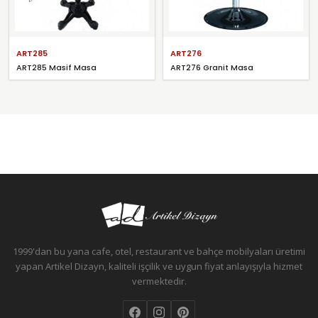
ART285
ART276
ART285 Masif Masa
ART276 Granit Masa
1999'dan bu yana cafe, otel, restaurant ve bahçe mobilyaları üretimi
yapan Artikel Dizayn, kaliteli işçilik ve uygun fiyat anlayışıyla hizmet
vermektedir.