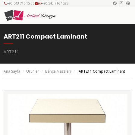
+90 543 716 15 35
+90 543 716 1535
ART211 Compact Laminant
ART211
Ana Sayfa
/
Ürünler
/
Bahçe Masaları
/
ART211 Compact Laminant