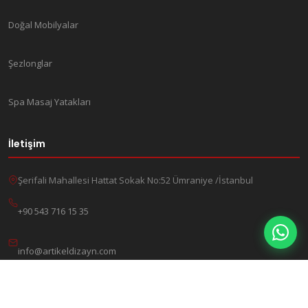
Doğal Mobilyalar
Şezlonglar
Spa Masaj Yatakları
İletişim
Şerifali Mahallesi Hattat Sokak No:52 Ümraniye /İstanbul
+90 543 716 15 35
info@artikeldizayn.com