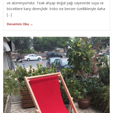
ve alüminyumdur. Teak ahşap doğal yağı sayesinde suya ve
böceklere karşı dirençlidir. İroko ise benzer özellikleriyle daha
[…]
Devamini Oku →