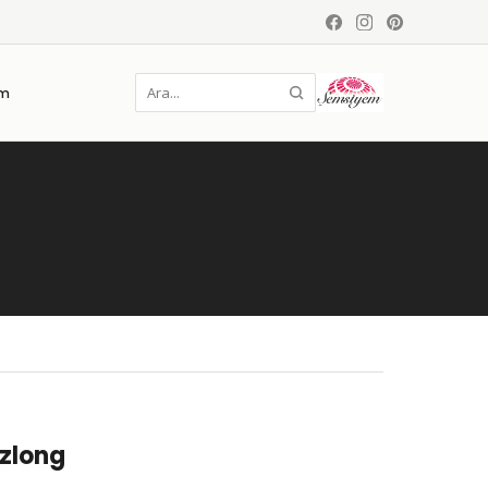
im
zlong