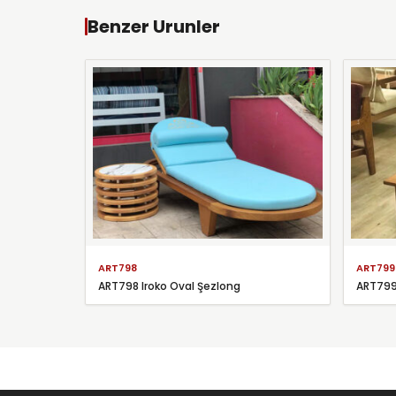
Benzer Urunler
ART798
ART799
ART798 Iroko Oval Şezlong
ART799