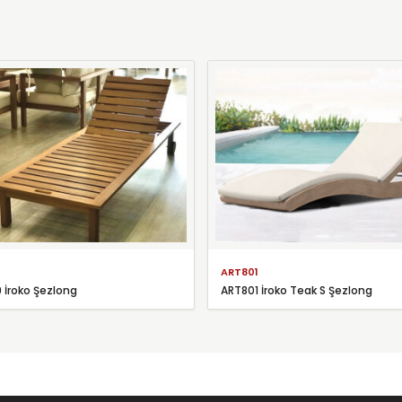
ART801
 İroko Şezlong
ART801 İroko Teak S Şezlong