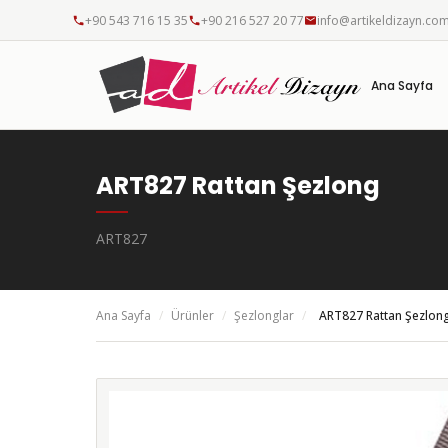
+90 543 716 15 35
+90 216 527 20 77
info@artikeldizayn.co
Ana Sayfa
ART827 Rattan Şezlong
ART827
Ana Sayfa
/
Ürünler
/
Şezlonglar
/
ART827 Rattan Şezlon