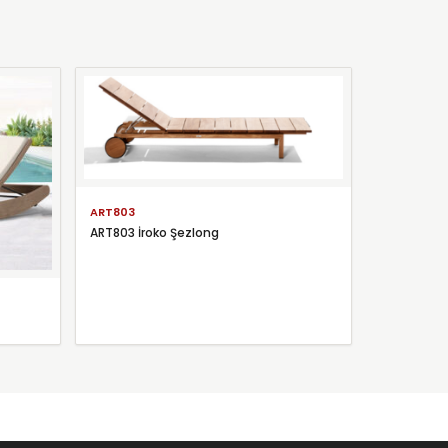
ART803
ART803 İroko Şezlong