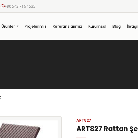
m
+90 543 716 1535
Ürünler
Projelerimiz
Referanslarımız
Kurumsal
Blog
İletiş
g
ART827
ART827 Rattan Şe