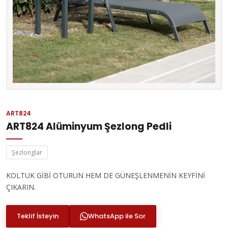
ART824
ART824 Alüminyum Şezlong Pedli
Şezlonglar
KOLTUK GİBİ OTURUN HEM DE GÜNEŞLENMENİN KEYFİNİ
ÇIKARIN.
Teklif İsteyin
WhatsApp ile Sor