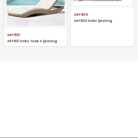
ART803
ART803 İroko Şezlong
ART801
ART801 İroko Teak S Şezlong