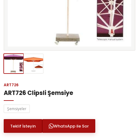
ART726
ART726 Clipsli Şemsiye
Şemsiyeler
Teklif İsteyin
WhatsApp ile Sor