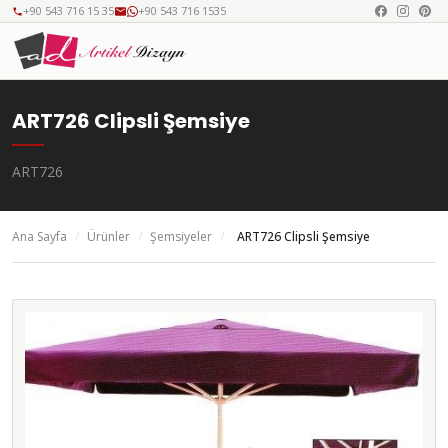
+90 543 716 15 35
+90 543 716 1535
ART726 Clipsli Şemsiye
ART726
Ana Sayfa
/
Ürünler
/
Şemsiyeler
/
ART726 Clipsli Şemsiye