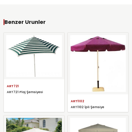
Benzer Urunler
ART721
ART721 Plaj Şemsiyesi
ART1102
ART1102 İpli Şemsiye