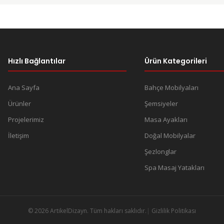
Hızlı Bağlantılar
Ürün Kategorileri
Ana Sayfa
Bahçe Mobilyaları
Ürünler
Şemsiyeler
Projelerimiz
Masa Ayakları
İletişim
Doğal Mobilyalar
Şezlonglar
Spa Masaj Yatakları
© 2026 ArtikelDizayn. Tüm hakları saklıdır.
Gizlilik Politikası