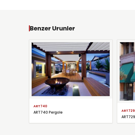
Benzer Urunler
ART740
ART729
ART740 Pergole
ART729