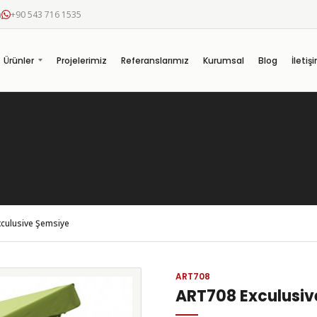
m
+90 543 716 1535
Ürünler
Projelerimiz
Referanslarımız
Kurumsal
Blog
İletiş
culusive Şemsiye
ART708
ART708 Exculusiv