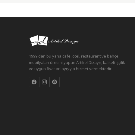
1999'dan bu yana cafe, otel, restaurant ve bahçe
mobilyaları üretimi yapan Artikel Dizayn, kaliteli işçilik
ve uygun fiyat anlayışıyla hizmet vermektedir.