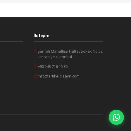
İletişim
Şerifali Mahallesi Hattat Sokak No:52
Ümraniye /İstanbul
+90 543 716 15 35
info@artikeldizayn.com