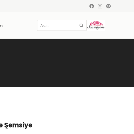
im
e Şemsiye