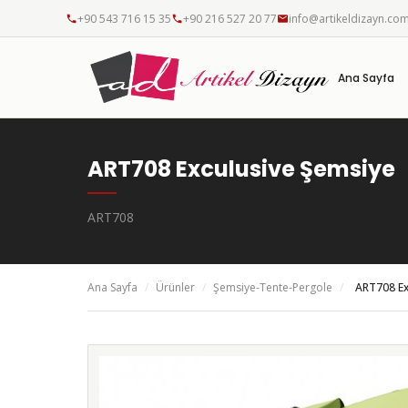
+90 543 716 15 35
+90 216 527 20 77
info@artikeldizayn.co
Ana Sayfa
ART708 Exculusive Şemsiye
ART708
Ana Sayfa
/
Ürünler
/
Şemsiye-Tente-Pergole
/
ART708 Ex