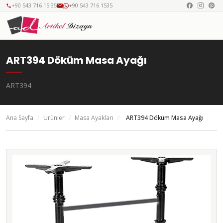
+90 543 716 15 35
+90 543 716 1535
ART394 Döküm Masa Ayağı
ART394
Ana Sayfa
/
Ürünler
/
Masa Ayakları
/
ART394 Döküm Masa Ayağı