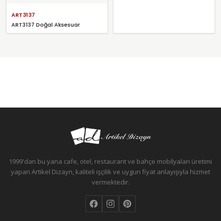
ART3137
ART3137 Doğal Aksesuar
1999'dan bu yana cafe, otel, restaurant ve bahçe mobilyaları üretimi
yapan Artikel Dizayn, kaliteli işçilik ve uygun fiyat anlayışıyla hizmet
vermektedir.