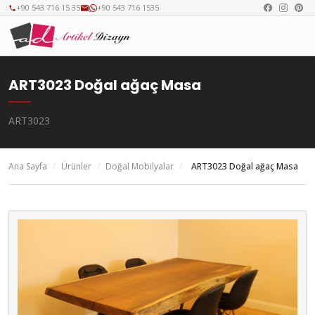
+90 543 716 15 35
+90 543 716 1535
ART3023 Doğal ağaç Masa
ART3023
Ana Sayfa
/
Ürünler
/
Doğal Mobilyalar
/
ART3023 Doğal ağaç Masa