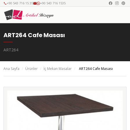
+90 543 716 15 35
+90 543 716 1535
ART264 Cafe Masası
ART264
Ana Sayfa
/
Ürünler
/
İç Mekan Masalar
/
ART264 Cafe Masası