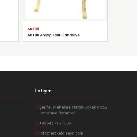
ART118
ART118 Ahşap Kollu Sandalye
İletişim
Şerifali Mahallesi Hattat Sokak No:52
Ümraniye /İstanbul
+90 543 716 15 35
info@artikeldizayn.com