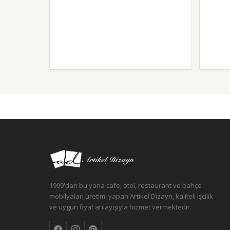
1999'dan bu yana cafe, otel, restaurant ve bahçe
mobilyaları üretimi yapan Artikel Dizayn, kaliteli işçilik
ve uygun fiyat anlayışıyla hizmet vermektedir.