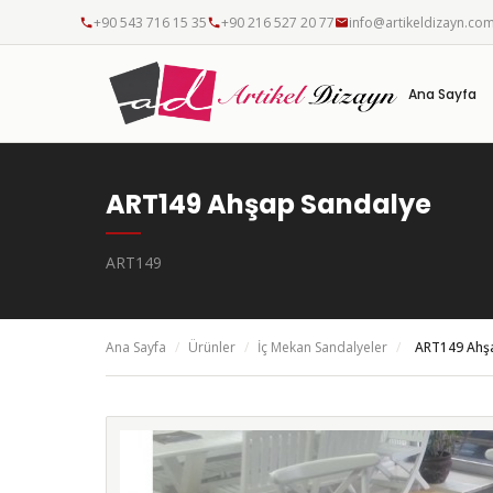
+90 543 716 15 35
+90 216 527 20 77
info@artikeldizayn.co
Ana Sayfa
ART149 Ahşap Sandalye
ART149
Ana Sayfa
/
Ürünler
/
İç Mekan Sandalyeler
/
ART149 Ahş