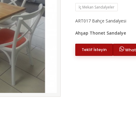
İç Mekan Sandalyeler
ART017 Bahçe Sandalyesi
Ahşap Thonet Sandalye
Teklif İsteyin
Whats