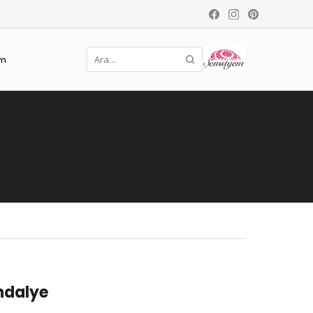
im
ndalye