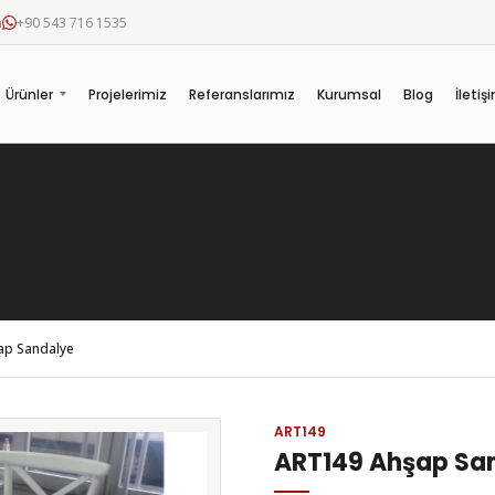
m
+90 543 716 1535
Ürünler
Projelerimiz
Referanslarımız
Kurumsal
Blog
İletiş
ap Sandalye
ART149
ART149 Ahşap Sa