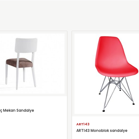
İç Mekan Sandalye
ART143
ART143 Monoblok sandalye