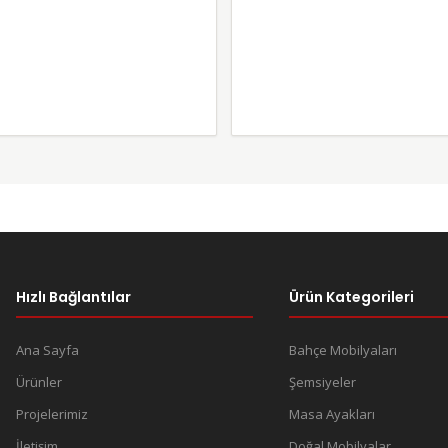
Hızlı Bağlantılar
Ürün Kategorileri
Ana Sayfa
Bahçe Mobilyaları
Ürünler
Şemsiyeler
Projelerimiz
Masa Ayakları
İletişim
Doğal Mobilyalar