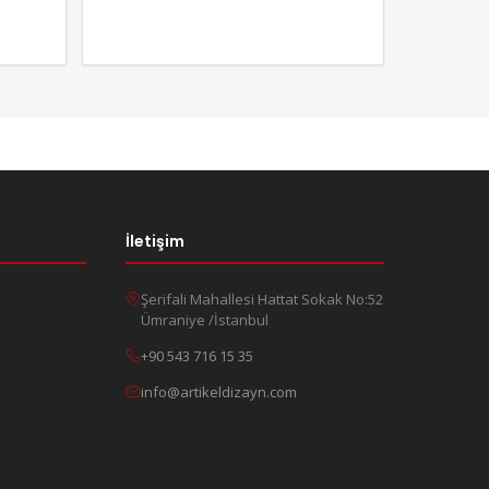
İletişim
Şerifali Mahallesi Hattat Sokak No:52
Ümraniye /İstanbul
+90 543 716 15 35
info@artikeldizayn.com