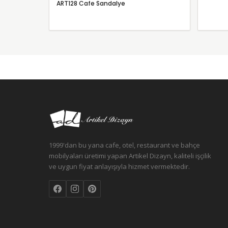
ART128 Cafe Sandalye
1999'dan bu yana cafe, otel, restaurant ve bahçe
mobilyaları üretimi yapan Artikel Dizayn, kaliteli işçilik
ve uygun fiyat anlayışıyla hizmet vermektedir.