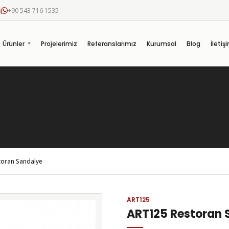
m
+90 543 716 1535
Ürünler
Projelerimiz
Referanslarımız
Kurumsal
Blog
İletiş
oran Sandalye
ART125
ART125 Restoran 