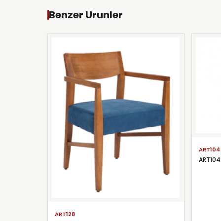
Benzer Urunler
ART104
ART104
ART128