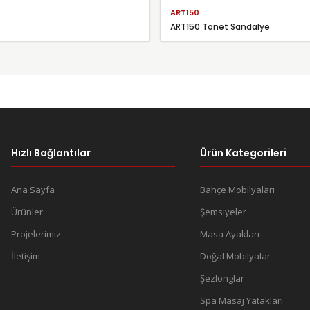
ART150
ART150 Tonet Sandalye
Hızlı Bağlantılar
Ürün Kategorileri
Ana Sayfa
Bahçe Mobilyaları
Ürünler
Şemsiyeler
Projelerimiz
Masa Ayakları
İletişim
Doğal Mobilyalar
Şezlonglar
Spa Masaj Yatakları