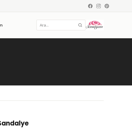
im
Sandalye