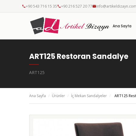
+90 543 716 15 35
+90 216 527 20 77
info@artikeldizayn.co
Ana Sayfa
ART125 Restoran Sandalye
ART125
Ana Sayfa
/
Ürünler
/
İç Mekan Sandalyeler
/
ART125 Rest