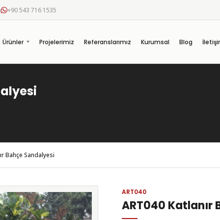
m
+90 543 716 1535
Ürünler
Projelerimiz
Referanslarımız
Kurumsal
Blog
İletiş
alyesi
ır Bahçe Sandalyesi
ART040
ART040 Katlanır 