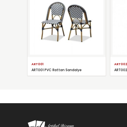
ART001
ART00
ART001 PVC Rattan Sandalye
ART002