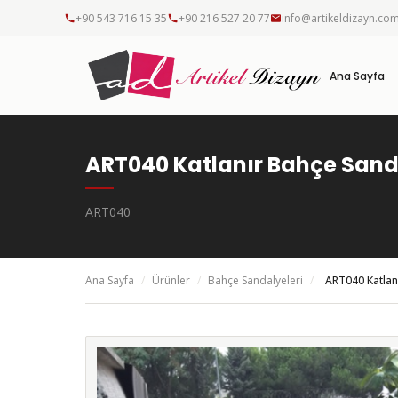
+90 543 716 15 35
+90 216 527 20 77
info@artikeldizayn.co
Ana Sayfa
ART040 Katlanır Bahçe Sand
ART040
Ana Sayfa
/
Ürünler
/
Bahçe Sandalyeleri
/
ART040 Katlan