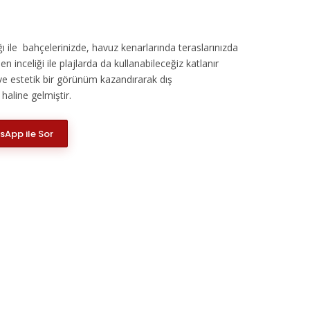
ğı ile bahçelerinizde, havuz kenarlarında teraslarınızda
n inceliği ile plajlarda da kullanabileceğiz katlanır
e estetik bir görünüm kazandırarak dış
aline gelmiştir.
App ile Sor