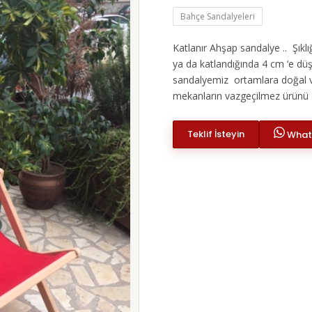
Bahçe Sandalyeleri
Katlanır Ahşap sandalye .. Şıklı
ya da katlandığında 4 cm ‘e düşe
sandalyemiz ortamlara doğal v
mekanların vazgeçilmez ürünü h
Teklif İsteyin
Whats