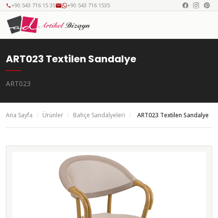
+90 543 716 15 35
+90 543 716 1535
ART023 Textilen Sandalye
ART023
Ana Sayfa
/
Ürünler
/
Bahçe Sandalyeleri
/
ART023 Textilen Sandalye