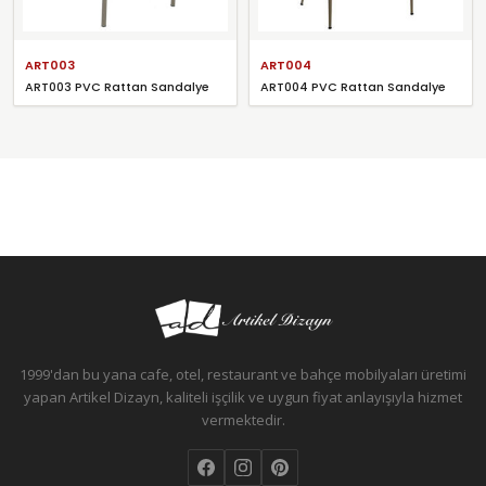
ART003
ART004
ART003 PVC Rattan Sandalye
ART004 PVC Rattan Sandalye
1999'dan bu yana cafe, otel, restaurant ve bahçe mobilyaları üretimi
yapan Artikel Dizayn, kaliteli işçilik ve uygun fiyat anlayışıyla hizmet
vermektedir.